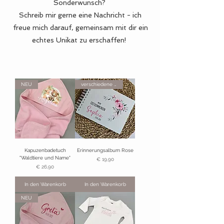
Sonderwunsch?
Schreib mir gerne eine Nachricht - ich
freue mich darauf, gemeinsam mit dir ein
echtes Unikat zu erschaffen!
NEU
verschiedene Farben
Kapuzenbadetuch
Erinnerungsalbum Rose
"Waldtiere und Name"
Preis
€ 19,90
Preis
€ 26,90
In den Warenkorb
In den Warenkorb
NEU