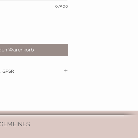
0/500
 den Warenkorb
t. GPSR
n
Foidl , Rotholz 45a, 6261 Strass
esign@gmail.com
GEMEINES