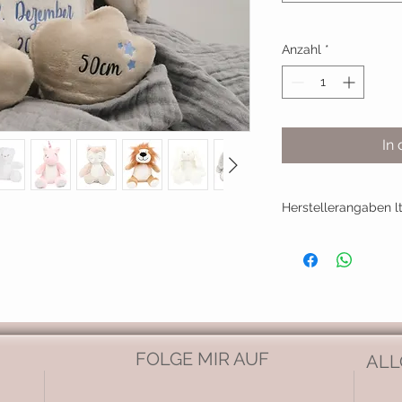
Anzahl
*
In
Herstellerangaben l
Hersteller:
LEORA Kreativdesig
Jacqueline Tischner-
im Zillertal
Mail: leorakreativd
FOLGE MIR AUF
ALL