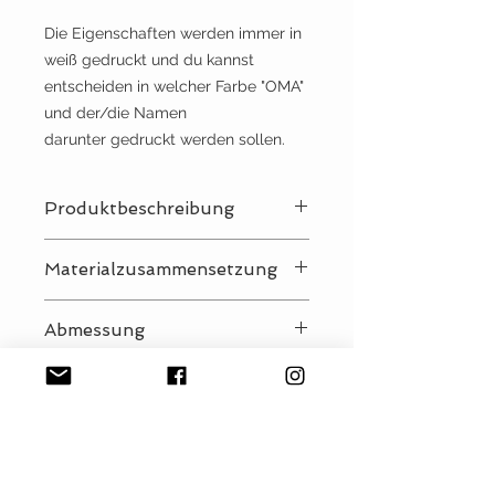
Die Eigenschaften werden immer in
weiß gedruckt und du kannst
entscheiden in welcher Farbe "OMA"
und der/die Namen
darunter gedruckt werden sollen.
Produktbeschreibung
Formschöner Einkaufskorb mit
Materialzusammensetzung
Alurahmen und Reißverschluss-
Vortasche
100% Polyester
Faltbar
Abmessung
kleine Füßchen an der Unterseite
(Abstellschutz)
45 x 25 x 25 cm
Pflegehinweise
Der Einkaufskorb ist nicht
Herstellerangaben lt. GPSR
waschbar
Leichte Verschmutzungen
Hersteller: