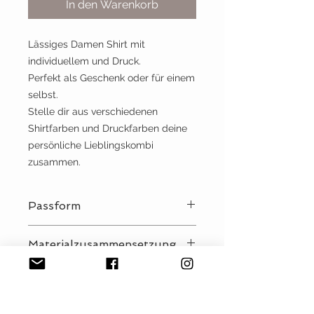
In den Warenkorb
Lässiges Damen Shirt mit
individuellem und Druck.
Perfekt als Geschenk oder für einem
selbst.
Stelle dir aus verschiedenen
Shirtfarben und Druckfarben deine
persönliche Lieblingskombi
zusammen.
Passform
modisch lang geschnittenes Shirt
Materialzusammensetzung
aus leichtem Jersey Stoff
überschnittene Ärmel
Material:
umgeschlagener Ärmelsaum
Pflegehinweise
100% Baumwolle (hellgrau: 90%
schmales Halsbündchen
Baumwolle / 10% Viskose)
Damit du lange Freude an deinem