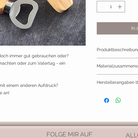
In
Produktbeschreibun
 doch immer gut gebrauchen oder?
Flaschenöffner a
nachten oder zum Vatertag - ein
Materialzusammens
Größe: 14x3cm
Naturzholz
Herstellerangaben l
Edelstahl
mit einem anderen Aufdruck?
e an!
Hersteller:
LEORA Kreativdesig
Jacqueline Tischner-
im Zillertal
Mail: leorakreativd
FOLGE MIR AUF
ALL