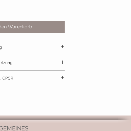
 den Warenkorb
g
us Naturholz und Edelstahl
etzung
t. GPSR
n
Foidl , Rotholz 45a, 6261 Strass
esign@gmail.com
GEMEINES